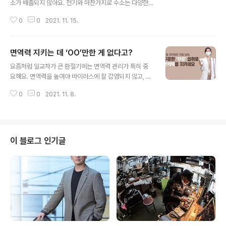
소가 배출되지 않아요. 전기와 마찬가지로 수소는 다양한
공급 원료에서 생산할 수 있는 에너지예요. 또 미국 에너지
0
0
2021. 11. 15.
청 보고서에 따르면, 수소를 연료로 사용하면 향후 연료 생
산 경로에서도 석유 사용을 100% 줄일 수 있는 것으로 나
타났어요. 수소/연료전지차(FCV)는 내연기관 대신 전기모
면역력 지키는 데 ‘OO’만한 게 없다고?
터를 이용한다는 점에서 전기차(EV)와 유사하다. 그러나 E
글 내용
V는 배터리를 충전해 가동하지만 FCV는 차량 내부에서 전
요즘처럼 일교차가 큰 환절기에는 면역력 관리가 특히 중
기를 생성한다는 점이 다르다. FCV는 배기가스 제로이지
요해요. 면역력을 높여야 바이러스에 잘 감염되지 않고, 감
만 현재 수소 연료를 생산·운반하는 과정에서 배출되는 온
염되더라도 빠르게 이겨낼 수 있어요. 기본 면역력을 강화
실가스는 현재 풀어야 할 과제다. 국내 기업/기관은 연료전
0
0
2021. 11. 8.
해주는 음식들 가운데 특히 ‘우유’가 좋다고 해요. 무더운
지 자동차에 대해 구동 모터의 이상 제어 시스템 및 전력 분
여름이 지나고 아침저녁으로 일교차가 큰 시기인 가을이
배 시스템에 관한 특허 점수가..
찾아왔다. 시기적으로는 여름과 겨울 사이에 있는 환절기
라고 볼 수 있는데, 선선하다 못해 때로는 한기가 느껴지며
면역력이 쉽게 떨어지는 계절이기도 하다. 이때 우리 몸은
이 블로그 인기글
체온을 유지하기 위해 더욱 많은 에너지를 사용하게 되는
데, 이 과정에서 상대적으로 면역에 관여하는 에너지가 부
족해 면역력이 떨어질 수 있다. 또 건조한 공기 역시 세균이
번식하기에 좋은 환경이라 면역력이 떨어지는 원인이 된
다. 최근 코로나19 백신 접종률이 전 국..