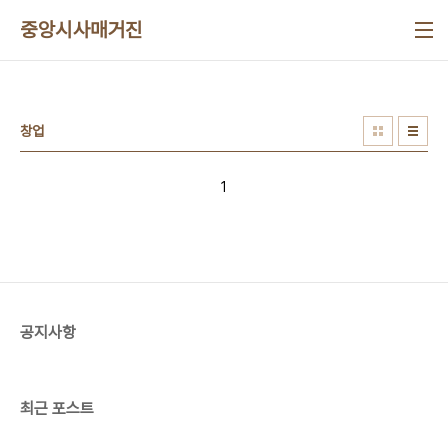
본문 바로가기
중앙시사매거진
창업
1
공지사항
최근 포스트