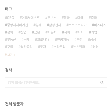
태그
CEO
이코노미스트
포브스
문화
미국
중국
중앙시사매거진
경제
삼성전자
포브스코리아
비즈니스
정치
창업
금융
자동차
사회
시사
기업
부동산
국제
코로나19
인공지능
북한
삼성
구글
월간중앙
투자
스타트업
뉴스위크
경영
더보기
검색
전체 방문자