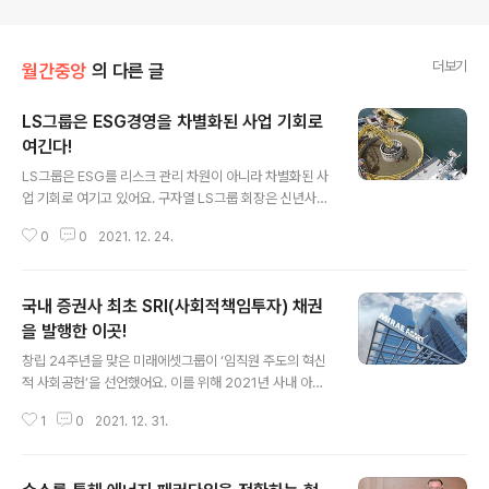
더보기
월간중앙
의 다른 글
LS그룹은 ESG경영을 차별화된 사업 기회로
여긴다!
글 내용
LS그룹은 ESG를 리스크 관리 차원이 아니라 차별화된 사
업 기회로 여기고 있어요. 구자열 LS그룹 회장은 신년사에
서 “LS의 스마트 기술인 태양광-ESS시스템, 스마트그리
0
0
2021. 12. 24.
드(전력 공급자와 소비자가 실시간 정보를 교환함으로써
에너지 효율을 최적화하는 차세대 지능형 전력망), 전기차
부품과 같은 신사업 분야의 성과를 창출해, 공공의 이익에
국내 증권사 최초 SRI(사회적책임투자) 채권
기여하고 기업과 사회가 함께 지속 성장하는 선순환 구조
를 만들 것”이라고 선언했어요. 구자열 회장의 방향성에 부
을 발행한 이곳!
글 내용
응하기 위해 LS전선은 풍력과 태양광 등 신재생에너지 관
창립 24주년을 맞은 미래에셋그룹이 ‘임직원 주도의 혁신
련 사업을 강화하고 있다. 미국·네덜란드·바레인 등에서 대
적 사회공헌’을 선언했어요. 이를 위해 2021년 사내 아이
형 프로젝트를 수주했고, 해상풍력 발전사업 세계 1위인 덴
디어 공모를 통해 ‘우리의 작은 실천, 함께 Green Mira
마크 오스테드와 해저 케이블 장기 공급 계약을 체결했다.
1
0
2021. 12. 31.
e’를 환경슬로건으로 선정했어요. 기후변화를 늦추기 위해
향후 5년간 오스테드와의 국내외 사..
미래에셋증권은 9월 14일 국내 금융업계 최초로 ‘2050년
까지 100% 재생에너지로 전환하겠다’는 RE100에 가입