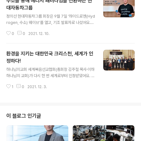
수소를 통해 에너지 패러다임을 전환하는 현
했어요. 미래에셋증권의 목표는 100% 재생에너지 전환을
2025년까지로 단축하는 것이에요. 최현만 미래에셋증권
대자동차그룹
글 내용
수석부회장은 “탄소중립 달성을 위한 적극적인 온실가스
정의선 현대자동차그룹 회장은 9월 7일 ‘하이드로젠(Hyd
감축 이행과 더불어 금융으로 지속가능한 미래를 개척하기
rogen, 수소) 웨이브’를 열고, 기조 발표자로 나섰어요.
위해 노력할 계획”이라고 말했다. 이 외에도 미래에셋증권
‘인류의 지속가능성을 위해 에너지 패러다임을 전환하고,
은 TCFD(기후관련 재무정보공개 태스크포스) 지지 선언,
0
0
2021. 12. 10.
수소사회를 실현할 수 있도록 변화의 물결을 일으키겠
SBTi (TCFD의 목표..
다’는 의미를 담은 이 행사에서 정 회장은 “우리는 세계 곳
곳에서 일어나는 극심한 이상기후를 경험하고 있다. 이 문
환경을 지키는 대한민국 크리스천, 세계가 인
제를 해결하기 위한 현대차그룹의 솔루션은 수소 에너
지”라며 “현대차 그룹이 꿈꾸는 미래 비전은 2040년까지
정하다!
글 내용
‘누구나, 모든 것에, 어디에나’ (수소를) 쓸 수 있도록 하는
하나님의교회 세계복음선교협회(총회장 김주철 목사·이하
것”이라고 강조했어요. 자동차산업은 환경(E)과 밀접한 연
하나님의 교회)가 다시 한 번 세계로부터 인정받았어요. 이
관성을 갖는다. 시대의 트렌드는 자동차의 탈(脫) 내연기관
교회 대학생봉사단 ‘아세즈(ASEZ)’와 직장인청년봉사단
화, 공급망의 탈(脫) 탄소화다. 그 대안을 찾는 여정에서 현
1
0
2021. 12. 3.
‘아세즈 와오(ASEZ WAO)’는 유럽연합과 영국 환경청이
대차는 수소차와 전기차 ..
공식 인정하는 그린애플상과 그린월드상을 수상했어요. 앞
서 2018년에도 하나님의 교회와 ASEZ가 그린애플상 금
상과 동상을 수상한 바 있어요. 국제적 권위의 비영리 환경
단체인 ‘그린 오가니제이션(The Green Organisatio
이 블로그 인기글
n)’이 주관하는 이 상은 전 세계에서 이뤄지는 우수 환경 활
동 사례를 발굴해 지원한다. 1994년 그린애플상(그린애플
환경상)으로 시작해 그린월드상으로 확대됐다. 관련 분야
전문가들이 환경활동에 대한 혁신성·헌신성·사회적 이익·