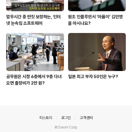
업무시간 중 딴짓 보장하는, 인터
원조 인플루언서 ‘아옳이’ 김민영
넷 눈속임 소프트웨어
을 아시나요?
공무원은 시청 6층에서 9층 다녀
일본 최고 부자 50인은 누구?
오면 출장비가 2만 원?
의안내
티스토리
로그인
고객센터
© Daum Corp.