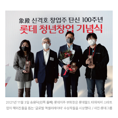
2021년 11월 3일 송용덕(왼쪽 둘째) 롯데지주 부회장은 롯데월드 타워에서 스타트
업의 해외진출을 돕는 ‘글로벌 액셀러레이터’ 수상자들을 시상했다. / 사진:롯데그룹