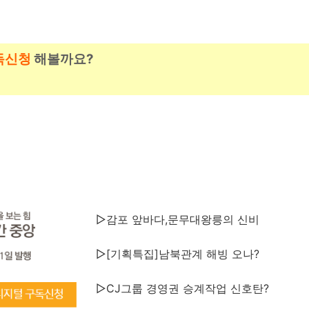
독신청
해볼까요?
▷감포 앞바다,문무대왕릉의 신비
▷[기획특집]남북관계 해빙 오나?
▷CJ그룹 경영권 승계작업 신호탄?