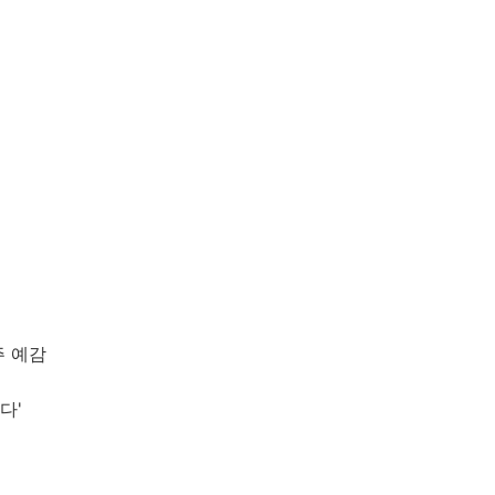
주 예감
다'