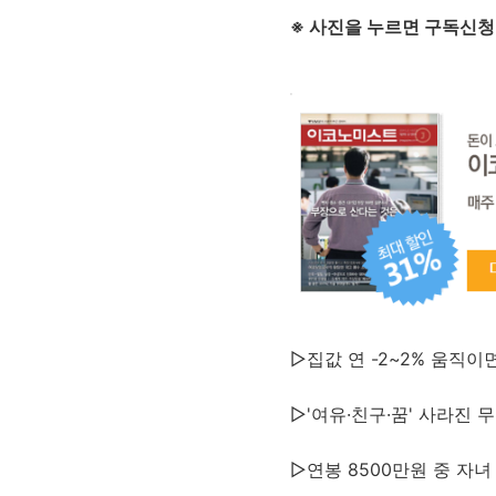
※ 사진을 누르면 구독신청
▷집값 연 -2~2% 움직이
▷'여유·친구·꿈' 사라진 
▷연봉 8500만원 중 자녀