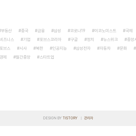
부동산
중국
금융
삼성
코로나19
이코노미스트
국제
비즈니스
기업
포브스코리아
구글
정치
뉴스위크
중앙
포브스
시사
북한
인공지능
삼성전자
자동차
문화
경제
월간중앙
스타트업
DESIGN BY
TISTORY
관리자