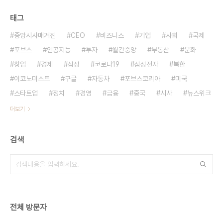
태그
중앙시사매거진
CEO
비즈니스
기업
사회
국제
포브스
인공지능
투자
월간중앙
부동산
문화
창업
경제
삼성
코로나19
삼성전자
북한
이코노미스트
구글
자동차
포브스코리아
미국
스타트업
정치
경영
금융
중국
시사
뉴스위크
더보기
검색
전체 방문자