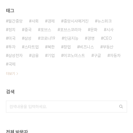
태그
월간중앙
사회
경제
중앙시사매거진
뉴스위크
정치
중국
포브스
포브스코리아
문화
시사
미국
삼성
코로나19
인공지능
경영
CEO
투자
스타트업
북한
창업
비즈니스
부동산
삼성전자
금융
기업
이코노미스트
구글
자동차
국제
더보기
검색
전체 방문자