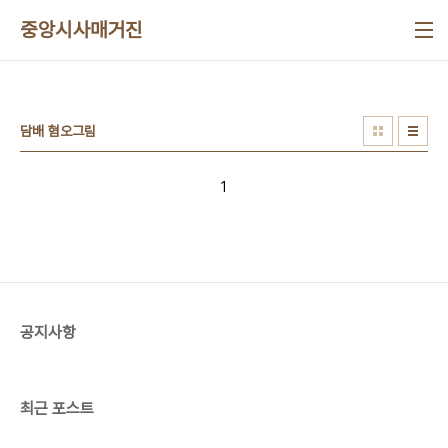
본문 바로가기
중앙시사매거진
담배 혐오그림
1
공지사항
최근 포스트