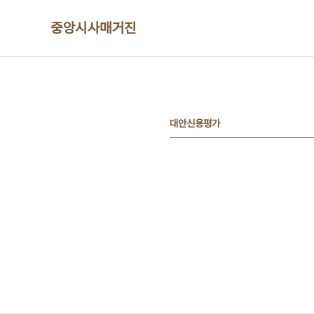
본문 바로가기
중앙시사매거진
대안신용평가