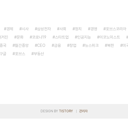
경제
시사
삼성전자
사회
정치
경영
포브스코리아
매거진
문화
코로나19
스타트업
인공지능
이코노미스트
중국
월간중앙
CEO
금융
창업
뉴스위크
북한
미
구글
포브스
부동산
DESIGN BY
TISTORY
관리자