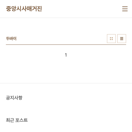
본문 바로가기
중앙시사매거진
두바이
1
공지사항
최근 포스트