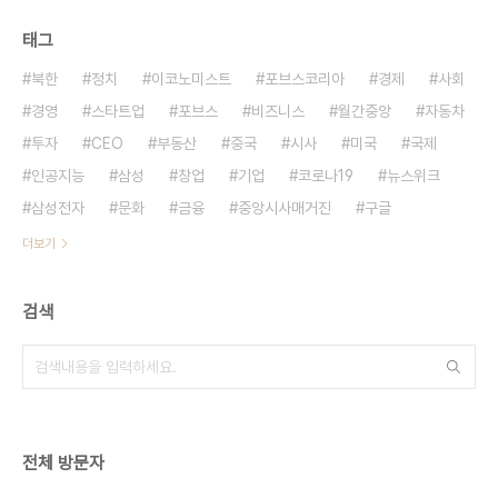
태그
북한
정치
이코노미스트
포브스코리아
경제
사회
경영
스타트업
포브스
비즈니스
월간중앙
자동차
투자
CEO
부동산
중국
시사
미국
국제
인공지능
삼성
창업
기업
코로나19
뉴스위크
삼성전자
문화
금융
중앙시사매거진
구글
더보기
검색
전체 방문자