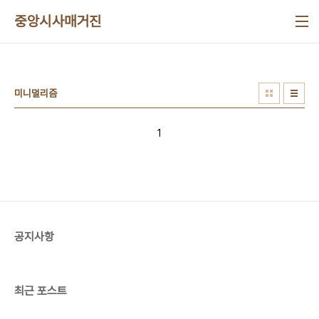
본문 바로가기
중앙시사매거진
미니멀리즘
1
공지사항
최근 포스트