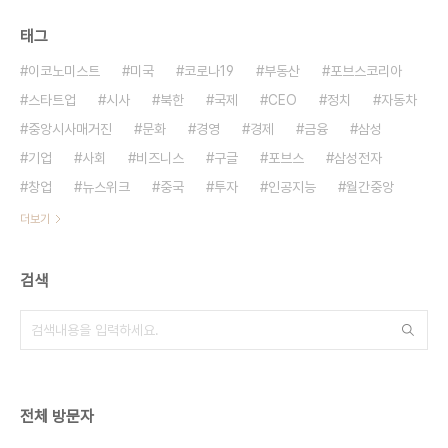
태그
이코노미스트
미국
코로나19
부동산
포브스코리아
스타트업
시사
북한
국제
CEO
정치
자동차
중앙시사매거진
문화
경영
경제
금융
삼성
기업
사회
비즈니스
구글
포브스
삼성전자
창업
뉴스위크
중국
투자
인공지능
월간중앙
더보기
검색
전체 방문자