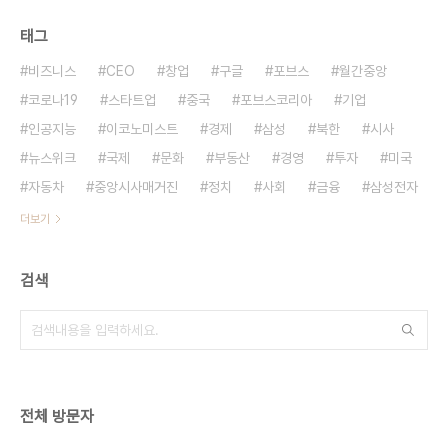
태그
비즈니스
CEO
창업
구글
포브스
월간중앙
코로나19
스타트업
중국
포브스코리아
기업
인공지능
이코노미스트
경제
삼성
북한
시사
뉴스위크
국제
문화
부동산
경영
투자
미국
자동차
중앙시사매거진
정치
사회
금융
삼성전자
더보기
검색
전체 방문자