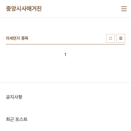
본문 바로가기
중앙시사매거진
미세먼지 종목
1
공지사항
최근 포스트