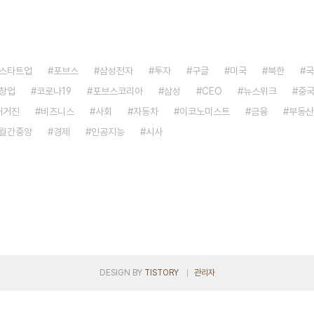
스타트업
포브스
삼성전자
투자
구글
미국
북한
국
창업
코로나19
포브스코리아
삼성
CEO
뉴스위크
중
매거진
비즈니스
사회
자동차
이코노미스트
금융
부동산
월간중앙
경제
인공지능
시사
DESIGN BY
TISTORY
관리자