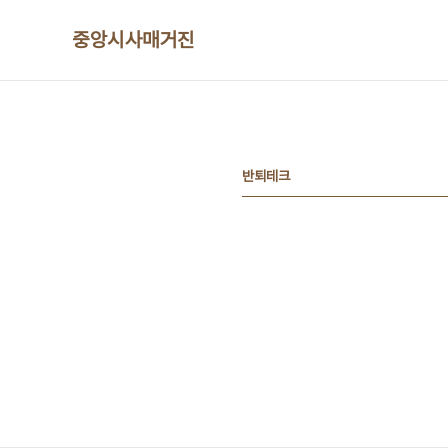
본문 바로가기
중앙시사매거진
반퇴테크