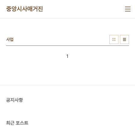
본문 바로가기
중앙시사매거진
사업
1
공지사항
최근 포스트