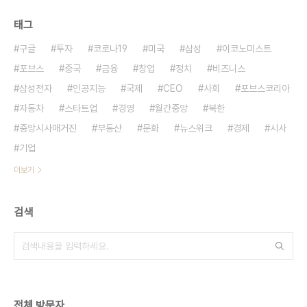
태그
구글
투자
코로나19
미국
삼성
이코노미스트
포브스
중국
금융
창업
정치
비즈니스
삼성전자
인공지능
국제
CEO
사회
포브스코리아
자동차
스타트업
경영
월간중앙
북한
중앙시사매거진
부동산
문화
뉴스위크
경제
시사
기업
더보기
검색
전체 방문자