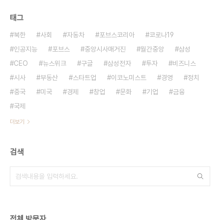
태그
북한
사회
자동차
포브스코리아
코로나19
인공지능
포브스
중앙시사매거진
월간중앙
삼성
CEO
뉴스위크
구글
삼성전자
투자
비즈니스
시사
부동산
스타트업
이코노미스트
경영
정치
중국
미국
경제
창업
문화
기업
금융
국제
더보기
검색
전체 방문자