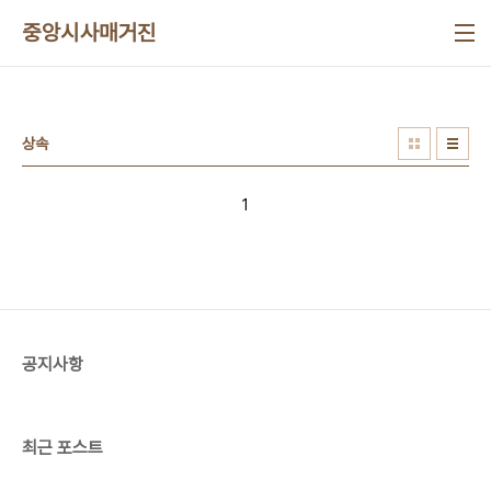
본문 바로가기
중앙시사매거진
상속
1
공지사항
최근 포스트