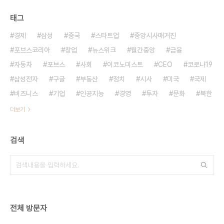
태그
경제
삼성
중국
스타트업
중앙시사매거진
포브스코리아
창업
뉴스위크
월간중앙
금융
자동차
포브스
사회
이코노미스트
CEO
코로나19
삼성전자
구글
부동산
정치
시사
미국
국제
비즈니스
기업
인공지능
경영
투자
문화
북한
더보기
검색
전체 방문자