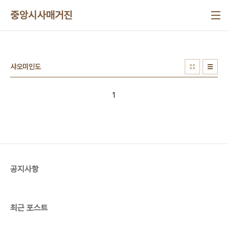
본문 바로가기
중앙시사매거진
샤오미인도
1
공지사항
최근 포스트