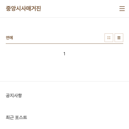
본문 바로가기
중앙시사매거진
연예
1
공지사항
최근 포스트