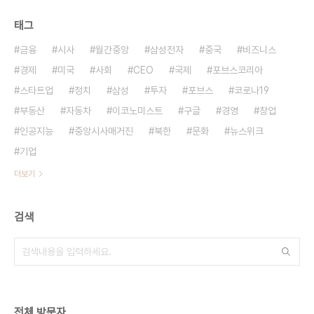
태그
금융
시사
월간중앙
삼성전자
중국
비즈니스
경제
미국
사회
CEO
국제
포브스코리아
스타트업
정치
삼성
투자
포브스
코로나19
부동산
자동차
이코노미스트
구글
경영
창업
인공지능
중앙시사매거진
북한
문화
뉴스위크
기업
더보기
검색
전체 방문자