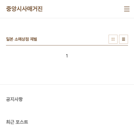
본문 바로가기
중앙시사매거진
일본 소매상점 재벌
1
공지사항
최근 포스트