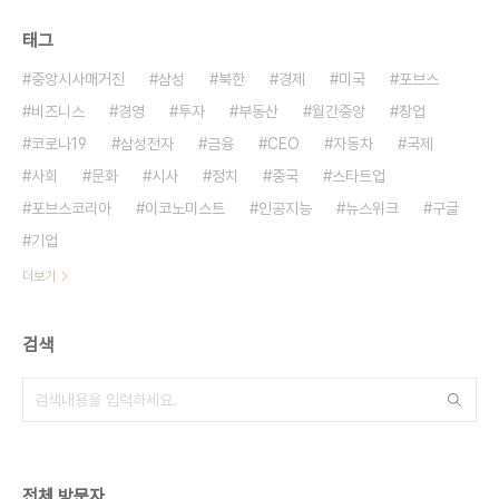
태그
중앙시사매거진
삼성
북한
경제
미국
포브스
비즈니스
경영
투자
부동산
월간중앙
창업
코로나19
삼성전자
금융
CEO
자동차
국제
사회
문화
시사
정치
중국
스타트업
포브스코리아
이코노미스트
인공지능
뉴스위크
구글
기업
더보기
검색
전체 방문자