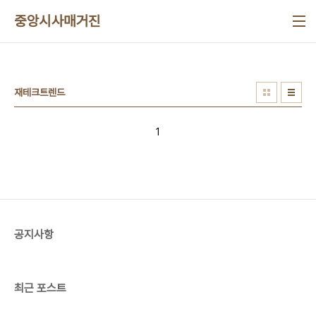
본문 바로가기
중앙시사매거진
재테크트렌드
1
공지사항
최근 포스트