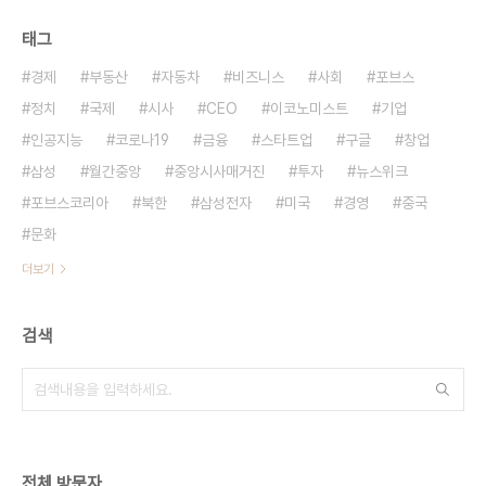
태그
경제
부동산
자동차
비즈니스
사회
포브스
정치
국제
시사
CEO
이코노미스트
기업
인공지능
코로나19
금융
스타트업
구글
창업
삼성
월간중앙
중앙시사매거진
투자
뉴스위크
포브스코리아
북한
삼성전자
미국
경영
중국
문화
더보기
검색
전체 방문자