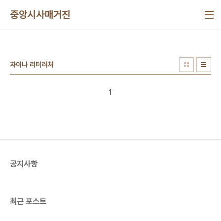
본문 바로가기
중앙시사매거진
차이나 리터러처
1
공지사항
최근 포스트