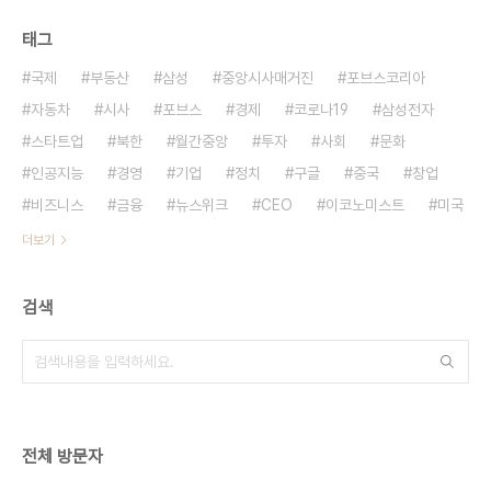
태그
국제
부동산
삼성
중앙시사매거진
포브스코리아
자동차
시사
포브스
경제
코로나19
삼성전자
스타트업
북한
월간중앙
투자
사회
문화
인공지능
경영
기업
정치
구글
중국
창업
비즈니스
금융
뉴스위크
CEO
이코노미스트
미국
더보기
검색
전체 방문자