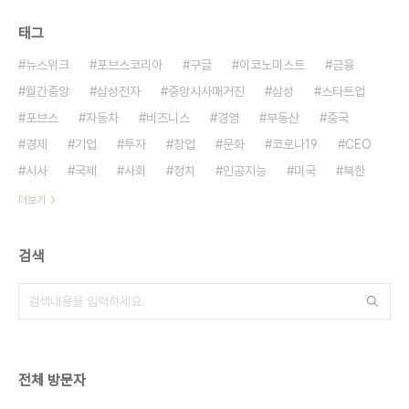
태그
뉴스위크
포브스코리아
구글
이코노미스트
금융
월간중앙
삼성전자
중앙시사매거진
삼성
스타트업
포브스
자동차
비즈니스
경영
부동산
중국
경제
기업
투자
창업
문화
코로나19
CEO
시사
국제
사회
정치
인공지능
미국
북한
더보기
검색
전체 방문자