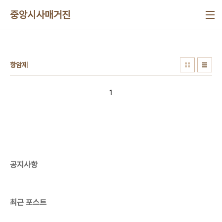
본문 바로가기
중앙시사매거진
항암제
1
공지사항
최근 포스트