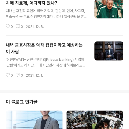
치매 치료제, 어디까지 왔나?
서, 전력관리칩이에요. 최근 자동차가 플랫폼 화 되면서 초
글 내용
고속 통신칩과 고성능 프로세서의 수요가 늘어나고 있다.
치매는 후천적 요인에 의해 기억력, 판단력, 언어, 사고력,
또한 차량에 탑재되는 전자 부품이 증가해 차량 내 전력을
학습능력 등 주요 신경인지장애가 나타나 일상생활을 혼자
효율적으로 관리할 수 있는 전력반도체의 역할이 부각되고
하기 어려운 상태의 질환이에요. 치매는 퇴행성변화를 일
있다. 삼성전자는 미래차 시장 변화에 맞춰 통신칩, 프로세
0
0
2021. 12. 8.
으키는 원인에 따라 알츠하이머병, 혈관성치매, 루이소제
서, 전력관리칩 등 3종 시스템반도체를 공개하며 첨단 차
치매, 약물성 치매 등 70여 가지로 구분돼요. 치매 치료제
량용 반도체 수요에 적극 대응해 나간다..
개발을 선도하는 미국이 각종 논란에 휩싸이면서 국내 제
내년 금융시장은 악재 첩첩이라고 예상하는
약·바이오 기업이 개발하고 있는 치료제가 기회를 얻을 수
있을 거란 평가가 나오고 있어요. # “우린 깐부잖아. 깐부
이 사람
글 내용
끼린 네 거 내 거가 없는 거야” '오징어게임'은 456억원의
‘신한PWM’는 신한은행 PB(Private banking) 사업의
상금을 타기 위해 목숨을 걸고 게임을 펼치는 사람들의 이
‘간판’이기도 하지만, 국내 자산관리 시장에 하이브리드형
야기를 담은 작품이다. 극 중 성기훈(이정재)은 치매 노인
PB 개념을 처음 도입한 자산관리 선도 서비스이기도 해요.
오일남(오영수)와 힘든 게임 과정에서 서로를 도와왔다. 하
0
0
2021. 12. 1.
실제 신한PWM 브랜드가 처음 선보인 2011년 이전까지
지만 목숨이 오고가는 ..
만 해도 은행과 증권 서비스를 한 곳에서 제공하는 금융사
는 전무했어요. 이후 경쟁사들도 복합금융점포를 앞다퉈
선보였지만 ‘원조’로서 신한PWM이 갖는 선도적 지위와
위상은 지금까지 유효해요. 이에 더해 신한PWM은 복합금
이 블로그 인기글
융 리딩은행으로서 서비스 차별화 및 고도화에도 한발 앞
서나가고 있어요. “신한PWM분당센터의 경우 지역적 특
성상 고령 고객 비중이 높고, 광역을 담당하는 센터답게 경
기 남부 소재 기업 CEO 고객 비중이 높습니다. 고객들의
관심사가 다양해 증여·상속 등..