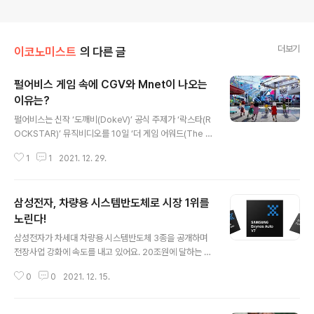
더보기
이코노미스트
의 다른 글
펄어비스 게임 속에 CGV와 Mnet이 나오는
이유는?
글 내용
펄어비스는 신작 ‘도깨비(DokeV)’ 공식 주제가 ‘락스타(R
OCKSTAR)’ 뮤직비디오를 10일 ‘더 게임 어워드(The G
ame Awards, TGA)’에서 깜짝 공개했어요. 특히 이번
1
1
2021. 12. 29.
뮤직비디오에서는 ‘CGV’를 비롯해 ‘Mnet’ 등 CJ그룹 계
열사 관련 로고가 등장해 눈길을 끌었어요. 이는 향후 펄어
비스가 도깨비표 메타버스를 어떤 식으로 활용할지 유추해
삼성전자, 차량용 시스템반도체로 시장 1위를
볼 수 있는 대목이에요. TGA에서 깜짝 공개된 ‘도깨비’ 뮤
직비디오 TGA는 게임계 ‘오스카상’으로 불리는 미국의 대
노린다!
글 내용
표 게임 시상 행사다. 지난해 8300만명 이상의 시청자 수
삼성전자가 차세대 차량용 시스템반도체 3종을 공개하며
를 기록하며 세계 최대 규모의 게임 행사로 자리 잡았다. 올
전장사업 강화에 속도를 내고 있어요. 20조원에 달하는 미
해는 로스앤젤레스 마이크로소프트 극장에서 오프라인으
국 파운드리(반도체 위탁생산) 신공장 투자와 함께 차량용
로 진행했으며, 전 세계 40개 이상의 스트리밍 서비스를
0
0
2021. 12. 15.
반도체, 이미지센서에 공을 들이며 시스템반도체 시장 1위
통해..
를 노린다는 전략이에요. 삼성전자가 30일 새롭게 공개한
차량용 반도체는 5G 기반 통신칩, 인포테인먼트용 프로세