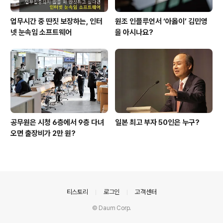
업무시간 중 딴짓 보장하는, 인터
원조 인플루언서 ‘아옳이’ 김민영
넷 눈속임 소프트웨어
을 아시나요?
공무원은 시청 6층에서 9층 다녀
일본 최고 부자 50인은 누구?
오면 출장비가 2만 원?
의안내
티스토리
로그인
고객센터
© Daum Corp.