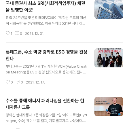
국내 증권사 최초 SRI(사회적책임투자) 채권
을 발행한 이곳!
글 내용
창립 24주년을 맞은 미래에셋그룹이 ‘임직원 주도의 혁신
적 사회공헌’을 선언했어요. 이를 위해 2021년 사내 아이
디어 공모를 통해 ‘우리의 작은 실천, 함께 Green Mira
1
0
2021. 12. 31.
e’를 환경슬로건으로 선정했어요. 기후변화를 늦추기 위해
미래에셋증권은 9월 14일 국내 금융업계 최초로 ‘2050년
까지 100% 재생에너지로 전환하겠다’는 RE100에 가입
롯데그룹, 수소 역량 강화로 ESG 경영을 완성
했어요. 미래에셋증권의 목표는 100% 재생에너지 전환을
2025년까지로 단축하는 것이에요. 최현만 미래에셋증권
한다
글 내용
수석부회장은 “탄소중립 달성을 위한 적극적인 온실가스
롯데그룹은 2021년 7월 1일 개최한 VCM(Value Creati
감축 이행과 더불어 금융으로 지속가능한 미래를 개척하기
on Meeting)을 ESG 경영 선포식으로 삼았어요. 전사적
위해 노력할 계획”이라고 말했다. 이 외에도 미래에셋증권
으로 ▷2040년 탄소중립 달성 ▷상장계열사 이사회 산하
은 TCFD(기후관련 재무정보공개 태스크포스) 지지 선언,
0
0
2021. 12. 17.
ESG위원회 구성 ▷CEO 평가 시 ESG 관리 성과 반영 등
SBTi (TCFD의 목표..
을 주문했어요. 신동빈 롯데그룹 회장은 “탄소중립을 위해
다양한 글로벌 기업들과 협력 관계를 구축하겠다”며 “그룹
수소를 통해 에너지 패러다임을 전환하는 현
계열사들의 수소 역량 강화에 많은 노력을 기울이겠다”고
말했다. 그룹의 수소산업을 이끌고 있는 롯데케미칼은 친
대자동차그룹
글 내용
환경 수소 성장 로드맵 ‘Every Step for H2’를 발표했다.
정의선 현대자동차그룹 회장은 9월 7일 ‘하이드로젠(Hyd
국내 수소 수요의 30%를 롯데케미칼이 공급하겠다는 포
rogen, 수소) 웨이브’를 열고, 기조 발표자로 나섰어요.
부가 담겼다. 대규모 소비처, 대량 공급망, 친환경 기수 보
‘인류의 지속가능성을 위해 에너지 패러다임을 전환하고,