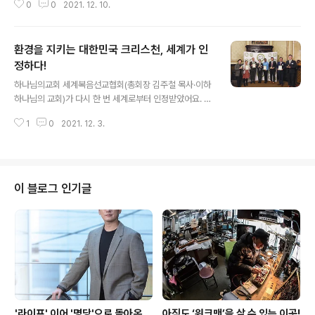
유 등 핵심 역량을 바탕으로 청정수소 생산 등 수소 사업..
0
0
2021. 12. 10.
수소사회를 실현할 수 있도록 변화의 물결을 일으키겠
다’는 의미를 담은 이 행사에서 정 회장은 “우리는 세계 곳
곳에서 일어나는 극심한 이상기후를 경험하고 있다. 이 문
환경을 지키는 대한민국 크리스천, 세계가 인
제를 해결하기 위한 현대차그룹의 솔루션은 수소 에너
지”라며 “현대차 그룹이 꿈꾸는 미래 비전은 2040년까지
정하다!
글 내용
‘누구나, 모든 것에, 어디에나’ (수소를) 쓸 수 있도록 하는
하나님의교회 세계복음선교협회(총회장 김주철 목사·이하
것”이라고 강조했어요. 자동차산업은 환경(E)과 밀접한 연
하나님의 교회)가 다시 한 번 세계로부터 인정받았어요. 이
관성을 갖는다. 시대의 트렌드는 자동차의 탈(脫) 내연기관
교회 대학생봉사단 ‘아세즈(ASEZ)’와 직장인청년봉사단
화, 공급망의 탈(脫) 탄소화다. 그 대안을 찾는 여정에서 현
1
0
2021. 12. 3.
‘아세즈 와오(ASEZ WAO)’는 유럽연합과 영국 환경청이
대차는 수소차와 전기차 ..
공식 인정하는 그린애플상과 그린월드상을 수상했어요. 앞
서 2018년에도 하나님의 교회와 ASEZ가 그린애플상 금
상과 동상을 수상한 바 있어요. 국제적 권위의 비영리 환경
단체인 ‘그린 오가니제이션(The Green Organisatio
이 블로그 인기글
n)’이 주관하는 이 상은 전 세계에서 이뤄지는 우수 환경 활
동 사례를 발굴해 지원한다. 1994년 그린애플상(그린애플
환경상)으로 시작해 그린월드상으로 확대됐다. 관련 분야
전문가들이 환경활동에 대한 혁신성·헌신성·사회적 이익·
미래발전 계획 등 9가..
'라이프' 이어 '명당'으로 돌아온
아직도 ‘워크맨’을 살 수 있는 이곳!