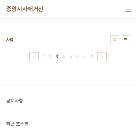
본문 바로가기
중앙시사매거진
사회
1
2
3
4
5
6
···
9
공지사항
최근 포스트