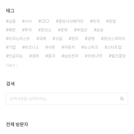
태그
금융
시사
CEO
중앙시사매거진
미국
창업
북한
투자
포브스
문화
부동산
삼성
이코노미스트
국제
구글
정치
경영
포브스코리아
기업
비즈니스
사회
자동차
뉴스위크
스타트업
인공지능
경제
중국
삼성전자
코로나19
월간중앙
더보기
검색
전체 방문자