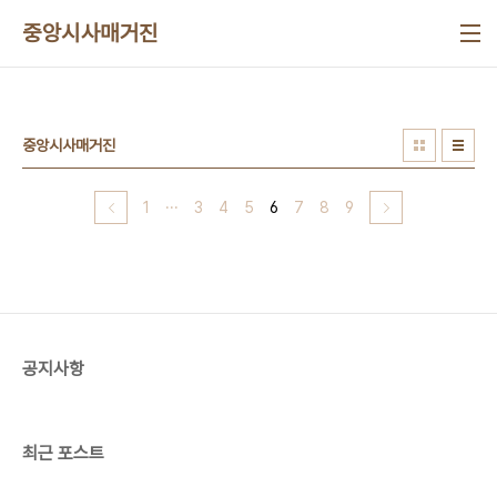
본문 바로가기
중앙시사매거진
중앙시사매거진
1
···
3
4
5
6
7
8
9
공지사항
최근 포스트