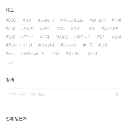
태그
CEO
삼성
뉴스위크
이코노미스트
스타트업
국제
기업
자동차
경제
문화
북한
창업
코로나19
경영
포브스
투자
부동산
비즈니스
정치
중국
중앙시사매거진
삼성전자
인공지능
미국
금융
구글
포브스코리아
사회
월간중앙
시사
더보기
검색
전체 방문자