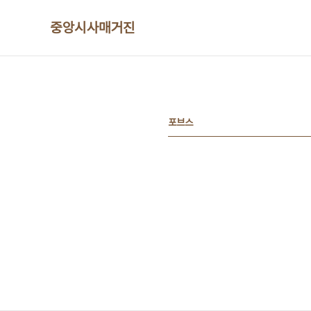
본문 바로가기
중앙시사매거진
포브스