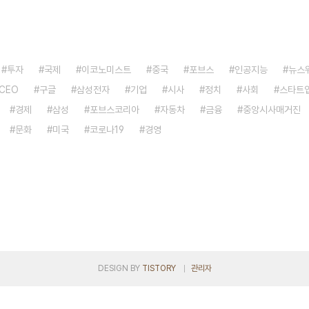
투자
국제
이코노미스트
중국
포브스
인공지능
뉴스
CEO
구글
삼성전자
기업
시사
정치
사회
스타트
경제
삼성
포브스코리아
자동차
금융
중앙시사매거진
문화
미국
코로나19
경영
DESIGN BY
TISTORY
관리자