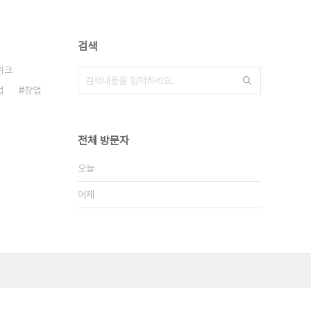
검색
위크
업
창업
전체 방문자
오늘
어제