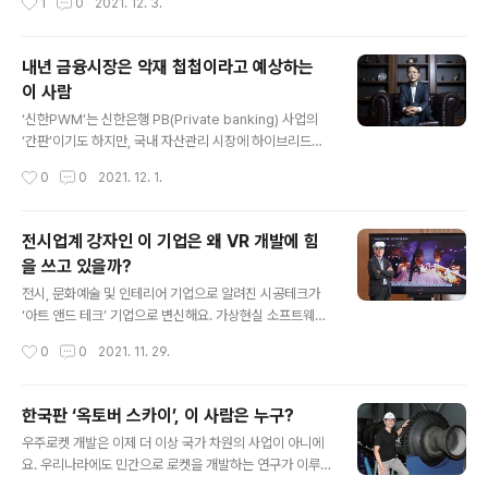
1
0
2021. 12. 3.
트해 국가 | 무역 파트너십을 통한 새로운 수출 품목 개발
‘아세즈 와오(ASEZ WAO)’는 유럽연합과 영국 환경청이
핀란드, 스웨덴, 덴마크, 아이슬란드, ..
공식 인정하는 그린애플상과 그린월드상을 수상했어요. 앞
서 2018년에도 하나님의 교회와 ASEZ가 그린애플상 금
내년 금융시장은 악재 첩첩이라고 예상하는
상과 동상을 수상한 바 있어요. 국제적 권위의 비영리 환경
이 사람
단체인 ‘그린 오가니제이션(The Green Organisatio
글 내용
n)’이 주관하는 이 상은 전 세계에서 이뤄지는 우수 환경 활
‘신한PWM’는 신한은행 PB(Private banking) 사업의
동 사례를 발굴해 지원한다. 1994년 그린애플상(그린애플
‘간판’이기도 하지만, 국내 자산관리 시장에 하이브리드형
환경상)으로 시작해 그린월드상으로 확대됐다. 관련 분야
PB 개념을 처음 도입한 자산관리 선도 서비스이기도 해요.
작성시간
0
0
2021. 12. 1.
전문가들이 환경활동에 대한 혁신성·헌신성·사회적 이익·
실제 신한PWM 브랜드가 처음 선보인 2011년 이전까지
미래발전 계획 등 9가..
만 해도 은행과 증권 서비스를 한 곳에서 제공하는 금융사
는 전무했어요. 이후 경쟁사들도 복합금융점포를 앞다퉈
전시업계 강자인 이 기업은 왜 VR 개발에 힘
선보였지만 ‘원조’로서 신한PWM이 갖는 선도적 지위와
을 쓰고 있을까?
위상은 지금까지 유효해요. 이에 더해 신한PWM은 복합금
글 내용
융 리딩은행으로서 서비스 차별화 및 고도화에도 한발 앞
전시, 문화예술 및 인테리어 기업으로 알려진 시공테크가
서나가고 있어요. “신한PWM분당센터의 경우 지역적 특
‘아트 앤드 테크’ 기업으로 변신해요. 가상현실 소프트웨어,
성상 고령 고객 비중이 높고, 광역을 담당하는 센터답게 경
콘텐트 및 인터랙티브 미디어 등에 대한 기술 전문성을 바
작성시간
0
0
2021. 11. 29.
기 남부 소재 기업 CEO 고객 비중이 높습니다. 고객들의
탕으로 예술과 기술을 융합해 새 시대 전시 예술을 선도하
관심사가 다양해 증여·상속 등..
고 사업 영역을 확장하겠다는 계획이에요. 10월 13일 판교
시공테크 본사 연구실. 시공테크가 최근 개발한 가상현실
한국판 ‘옥토버 스카이’, 이 사람은 누구?
(VR) 콘텐트를 체험할 수 있었다. 해외 기업과 공동 개발했
글 내용
우주로켓 개발은 이제 더 이상 국가 차원의 사업이 아니에
다는 센서 부착 풋웨어 ‘사이버슈즈’를 신고 가상현실에 접
요. 우리나라에도 민간으로 로켓을 개발하는 연구가 이루
속했다. 앞뒤로 발짓을 하자 가상 세계에서 공간 이동을 할
어지고 있어요. 2017년 김수종(45) 대표가 창업한 로켓