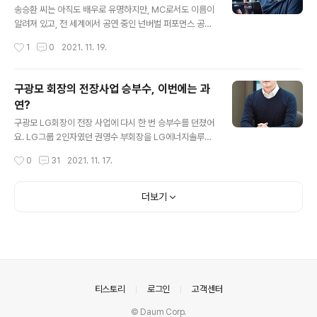
500건으로 13% 증가했다. 전기차와 관련해 강력한 지식
송승환 씨는 아직도 배우로 유명하지만, MC로서도 이름이
재산권 포트폴리오를 가진 기업은 도요타자동차로, 2000
알려져 있고, 전 세계에서 공연 중인 넌버벌 퍼포먼스 공연
년대 초부터 특허를 꾸준히 늘려왔다. 하지만 무선 충전 기
‘난타’의 기획자로도 유명하지요. 또한, 2018년에는 평창
작성시간
1
0
2021. 11. 19.
술을 개발한 미국 위트리시티나 중국 자동차..
동계올림픽 개·폐회식의 총감독을 맡기도 하였어요. 더욱
이 요즘엔 발을 더 넓혀 유튜버로서도 활동 중이에요. 배우,
MC, ‘난타’의 공연기획자, 2018년 평창동계올림픽 개·폐
구광모 회장의 전장사업 승부수, 이번에는 과
회식 감독…. 송승환은 한국인에게 너무나 익숙한 이름이
연?
다. 하지만 낯선 사실도 있다. 그는 평생 매니저를 두어본
글 내용
적이 없으며, 오히려 그 덕분에 스케줄을 잘 관리할 수 있다
구광모 LG회장이 전장 사업에 다시 한 번 승부수를 던졌어
고 한다. “물론 메모는 필수다. 눈이 나빠진 지금은 음성으
요. LG그룹 2인자였던 권영수 부회장을 LG에너지솔루션
로 메모한다.” 지난주 그가 예술감독을 맡고 있는 PMC프
신임 대표이사로 임명하면서예요. 올해도 전장과 배터리
작성시간
0
31
2021. 11. 17.
러덕션의 서울 대학로 사무실에서 그가 한 말이다. 평창 올
경쟁력 강화에 집중하는 구 회장이 권 부회장에게 LG에너
림픽 이후부터 급..
지솔루션을 맡긴 인사를 두고 재계에서는 가장 믿을 수 있
는 경영자를 선임해야 한다는 구 회장의 의지가 담긴 것이
더보기
라고 해석하고 있어요. 4대 그룹 중 처음으로 ‘40대’ 총수
에 올랐던 구 회장은 보수적이었던 LG를 뿌리부터 바꿨다.
아픈 손가락이었던 스마트폰 사업을 철수하고 전장과 로
봇, AI에 투자하며 기업 전반에 걸친 체질개선을 지휘했다.
구 회장이 경영 전면에 나서기 이전 LG그룹은 M&A에 있
어 가장 보수적인 기업집단이었다. 2018년 이전 LG그룹
의안내
티스토리
로그인
고객센터
의 M&A(계열사간 거래 제외)..
© Daum Corp.