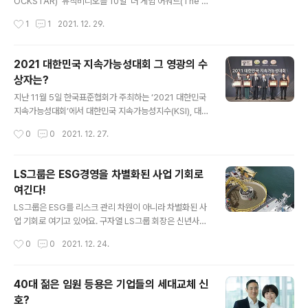
감축 이행과 더불어 금융으로 지속가능한 미래를 개척하기
OCKSTAR)’ 뮤직비디오를 10일 ‘더 게임 어워드(The G
위해 노력할 계획”이라고 말했다. 이 외에도 미래에셋증권
ame Awards, TGA)’에서 깜짝 공개했어요. 특히 이번
작성시간
1
1
2021. 12. 29.
은 TCFD(기후관련 재무정보공개 태스크포스) 지지 선언,
뮤직비디오에서는 ‘CGV’를 비롯해 ‘Mnet’ 등 CJ그룹 계
SBTi (TCFD의 목표..
열사 관련 로고가 등장해 눈길을 끌었어요. 이는 향후 펄어
비스가 도깨비표 메타버스를 어떤 식으로 활용할지 유추해
2021 대한민국 지속가능성대회 그 영광의 수
볼 수 있는 대목이에요. TGA에서 깜짝 공개된 ‘도깨비’ 뮤
상자는?
직비디오 TGA는 게임계 ‘오스카상’으로 불리는 미국의 대
글 내용
표 게임 시상 행사다. 지난해 8300만명 이상의 시청자 수
지난 11월 5일 한국표준협회가 주최하는 ‘2021 대한민국
를 기록하며 세계 최대 규모의 게임 행사로 자리 잡았다. 올
지속가능성대회’에서 대한민국 지속가능성지수(KSI), 대한
해는 로스앤젤레스 마이크로소프트 극장에서 오프라인으
민국 지속가능성보고서상(KRCA), 대한민국 지속가능경
작성시간
0
0
2021. 12. 27.
로 진행했으며, 전 세계 40개 이상의 스트리밍 서비스를
영 최고경영자상(CEO상) 등 3개 부문에서 수상한 우수 기
통해..
업 및 최고경영자에게 인증을 수여하고 시상했어요. 지난
2008년부터 시행해온 대한민국 지속가능성대회는 KSI,
LS그룹은 ESG경영을 차별화된 사업 기회로
KRCA 부문에서 10회 이상 수상한 기업을 명예의 전당에
여긴다!
헌정한다. 올해 KSI 부문에서는 신한은행과 현대해상이, K
글 내용
RCA 부문에서는 유한킴벌리와 KT가 명예의 전당에 헌정
LS그룹은 ESG를 리스크 관리 차원이 아니라 차별화된 사
됐다. 올해 CEO상에는 진재승 유한킴벌리의 사장이 선정
업 기회로 여기고 있어요. 구자열 LS그룹 회장은 신년사에
돼 유한킴벌리는 명예의 전당과 CEO상 모두를 수상하는
서 “LS의 스마트 기술인 태양광-ESS시스템, 스마트그리
작성시간
0
0
2021. 12. 24.
영예를 안았다. 대한민국 지속가능성대회의 KSI는 ESG
드(전력 공급자와 소비자가 실시간 정보를 교환함으로써
경영 실행을 위한 국제표준인..
에너지 효율을 최적화하는 차세대 지능형 전력망), 전기차
부품과 같은 신사업 분야의 성과를 창출해, 공공의 이익에
40대 젊은 임원 등용은 기업들의 세대교체 신
기여하고 기업과 사회가 함께 지속 성장하는 선순환 구조
호?
를 만들 것”이라고 선언했어요. 구자열 회장의 방향성에 부
글 내용