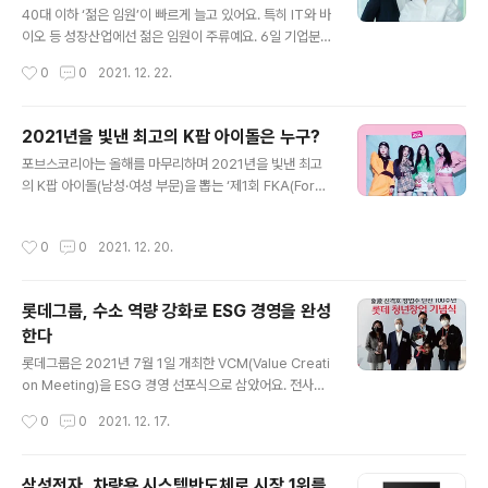
응하기 위해 LS전선은 풍력과 태양광 등 신재생에너지 관
40대 이하 ‘젊은 임원’이 빠르게 늘고 있어요. 특히 IT와 바
련 사업을 강화하고 있다. 미국·네덜란드·바레인 등에서 대
이오 등 성장산업에선 젊은 임원이 주류예요. 6일 기업분
형 프로젝트를 수주했고, 해상풍력 발전사업 세계 1위인 덴
석 기관 리더스인덱스에 따르면 올해 3분기 기준 30대 그
작성시간
0
0
2021. 12. 22.
마크 오스테드와 해저 케이블 장기 공급 계약을 체결했다.
룹 상장사 197개 기업의 임원 7838명(사외이사 제외) 중
향후 5년간 오스테드와의 국내외 사..
X세대(1969~1978년 출생자)와 밀레니얼 세대(1979년
이후 출생자) 임원은 46.8%로 나타났어요. 아직 586세
2021년을 빛낸 최고의 K팝 아이돌은 누구?
대 임원이 절반 이상을 차지하나 젊은 임원의 비중이 2년
글 내용
포브스코리아는 올해를 마무리하며 2021년을 빛낸 최고
새 두배 가까이 늘었어요. IT와 바이오 등 미래산업 분야에
의 K팝 아이돌(남성·여성 부문)을 뽑는 ‘제1회 FKA(Forb
선 X세대 이전 임원을 거의 찾아보기 힘들다. 네이버는 전
es Korea K-POP Awards)’를 진행했어요. 역대 최다
체 임원 121명 중 94.2%인 114명이 X세대 이후다. 밀레
투표율을 기록하며 막을 내린 이 투표의 결과를 공개해요.
니얼 세대만 23명이다. 최근 네이버의 새 대표이사로 내정
작성시간
0
0
2021. 12. 20.
포브스코리아는 지난 7월부터 아이돌챔프와 함께 K팝의
된 최수연 책임리더(1981년생)가 밀레니얼 세대에 속한..
전 세계적인 영향력과 그 팬덤을 조명하기 위해 매달 새로
운 주제로 투표를 진행하고 있다. 지금까지 ‘포브스와 가장
롯데그룹, 수소 역량 강화로 ESG 경영을 완성
잘 어울리는 아이돌’(8월호), ‘포브스 선정 올라운더 아이
한다
돌’(9월호), ‘비주얼 킹&퀸’(10월호)을 주제로 투표를 진행
글 내용
했다. 투표마다 한국, 미국, 인도네시아, 태국 등 150여 개
롯데그룹은 2021년 7월 1일 개최한 VCM(Value Creati
국의 한류 팬이 참여해 후보들에게 힘을 실었다. 현재까지
on Meeting)을 ESG 경영 선포식으로 삼았어요. 전사적
팬들의 선택을 받은 아티스트는 BTS 뷔, 강다니엘, BT..
으로 ▷2040년 탄소중립 달성 ▷상장계열사 이사회 산하
작성시간
0
0
2021. 12. 17.
ESG위원회 구성 ▷CEO 평가 시 ESG 관리 성과 반영 등
을 주문했어요. 신동빈 롯데그룹 회장은 “탄소중립을 위해
다양한 글로벌 기업들과 협력 관계를 구축하겠다”며 “그룹
삼성전자, 차량용 시스템반도체로 시장 1위를