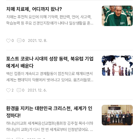
곳에서 일어나는 극심한 이상기후를 경험하고 있다. 이 문
치매 치료제, 어디까지 왔나?
제를 해결하기 위한 현대차그룹의 솔루션은 수소 에너
글 내용
치매는 후천적 요인에 의해 기억력, 판단력, 언어, 사고력,
지”라며 “현대차 그룹이 꿈꾸는 미래 비전은 2040년까지
학습능력 등 주요 신경인지장애가 나타나 일상생활을 혼자
‘누구나, 모든 것에, 어디에나’ (수소를) 쓸 수 있도록 하는
하기 어려운 상태의 질환이에요. 치매는 퇴행성변화를 일
것”이라고 강조했어요. 자동차산업은 환경(E)과 밀접한 연
으키는 원인에 따라 알츠하이머병, 혈관성치매, 루이소제
관성을 갖는다. 시대의 트렌드는 자동차의 탈(脫) 내연기관
작성시간
0
0
2021. 12. 8.
치매, 약물성 치매 등 70여 가지로 구분돼요. 치매 치료제
화, 공급망의 탈(脫) 탄소화다. 그 대안을 찾는 여정에서 현
개발을 선도하는 미국이 각종 논란에 휩싸이면서 국내 제
대차는 수소차와 전기차 ..
약·바이오 기업이 개발하고 있는 치료제가 기회를 얻을 수
포스트 코로나 시대의 성장 동력, 북유럽 기업
있을 거란 평가가 나오고 있어요. # “우린 깐부잖아. 깐부
에게서 배운다
끼린 네 거 내 거가 없는 거야” '오징어게임'은 456억원의
글 내용
상금을 타기 위해 목숨을 걸고 게임을 펼치는 사람들의 이
백신 접종이 계속되고 경제활동이 점진적으로 재개되면서
야기를 담은 작품이다. 극 중 성기훈(이정재)은 치매 노인
세계는 팬데믹의 악몽에서 벗어나고 있어요. 움츠러들었던
오일남(오영수)와 힘든 게임 과정에서 서로를 도와왔다. 하
기업들도 새로운 기회를 찾기 위해 조금씩 기지개를 펴는
작성시간
2
0
2021. 12. 6.
지만 목숨이 오고가는 ..
모양세예요. 한 치 앞으로 다가온 포스트 코로나 시대. 팬데
믹 이전과는 시장의 환경과 조건이 많이 달라질 것이에요.
포스트 코로나 시대에 해외 진출을 준비하는 한국 기업에
환경을 지키는 대한민국 크리스천, 세계가 인
도움이 될 만한 정보를 국가별로 정리했어요. 최근의 구매
정하다!
자관리지수와 소비자신뢰지수에 따르면, 전통적으로 세계
글 내용
경제를 주도하던 유럽, 미국, 중국이 경제활동과 소비자 지
하나님의교회 세계복음선교협회(총회장 김주철 목사·이하
출의 회복을 주도하고 있다. 또 사우디아라비아와 아랍에
하나님의 교회)가 다시 한 번 세계로부터 인정받았어요. 이
미리트 등 중동 국가들에도 주목해야 한다. 1. 북유럽과 발
교회 대학생봉사단 ‘아세즈(ASEZ)’와 직장인청년봉사단
작성시간