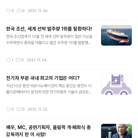
수 있었다. 일반 VR 컨트롤러를 쓰면 한꺼번에 긴 거리를
개발 스타트업 이노스페이스는 국내 유일의 민간 하이브리
‘위치 스킵’ 하는 방식으로 움직이게 돼 어지럼증이 동반된
작성시간
0
0
2021. 11. 26.
드 우주로켓 개발 기업이에요. 충남 금산군 부리면 예미리.
다. 그러나 사이버 슈즈를 착용하니 어지럼증이 거의 느껴
금강 지류 적벽강을 낀 야트막한 깃대산 골짜기에 한국판
지지 않았고 실제 걷는..
‘옥토버 스카이’의 열매가 여물어 가고 있어요. 미국·소련
한국 조선, 세계 선박 발주량 1위를 탈환하다!
간 냉전이 지속하던 1957년. 미국 웨스트버지니아 콜우드
글 내용
의 한 탄광마을. 보이는 것이라고는 산과 하늘, 숲과 석탄
한국 조선업계가 10월 전 세계 선박 발주량의 절반 이상을
더미가 전 부인 마을에 사는 소년 호머에게 인생의 전기가
수주하면서 중국을 따돌리고 월간 수주량 1위를 탈환했어
찾아온다. 소련이 세계 최초로 인공위성(스푸트니크)을 발
요. 선가(船價) 역시 조선업계 호황기였던 2009년과 유
사하는 데 성공했다는 뉴스였다. 이날 밤 소년은 하늘의 별
사한 수준까지 상승하는 등 조선업 호황에 본격 진입한 분
작성시간
1
0
2021. 11. 24.
을 바라보며 로켓 개발자가 되..
위기예요. 다만 수주 산업인 조선업 특성상 올해 수주 실적
이 실제 수익에 반영되려면 최소 1년 반 정도의 시간이 소
요돼, 올해까진 뚜렷한 실적 개선이 어려울 것이란 전망이
전기차 부문 국내 최고의 기업은 어디?
에요. 영국의 조선‧해운 시황 분석기관 클락슨리서치에 따
글 내용
른 한국 조선업계는 10월 한 달간 전 세계 선박 발주량 21
지난 10년 동안 에코이노베이션의 핵심 동인은 충전식 리
3만CGT(표준 화물선 환산 톤수) 가운데 112만CGT(5
튬이온배터리의 발전에 의한 전기자동차 기술의 급성장이
2%)를 수주해 중국(81만CGT‧38%)을 제치고 세계 1위
었어요. 온실가스 배출을 줄이기 위해 전 세계 정부는 전기
로 복귀했다. 다만 10월까지 국가별 누계 수주량은 중국 1
차를 적극 권장하고 있어요. 결론적으로 전통 자동차 제조
작성시간
0
0
2021. 11. 22.
993만CGT(756척..
사와 스타트업은 전기차 분야의 R&D에 집중하며 특허를
선점하기 위해 경쟁 중이에요. 전기차를 둘러싼 에코이노
베이션 경쟁을 방증하는 것이 전기차 관련 특허 수다. 글로
배우, MC, 공연기획자, 올림픽 개·폐회식 총
벌 데이터플랫폼 스태티스타에 따르면, 전 세계에서 출원
감독까지 한 이 사람!
된 전기차 관련 특허는 2018년 7500건에서 2020년 8
글 내용