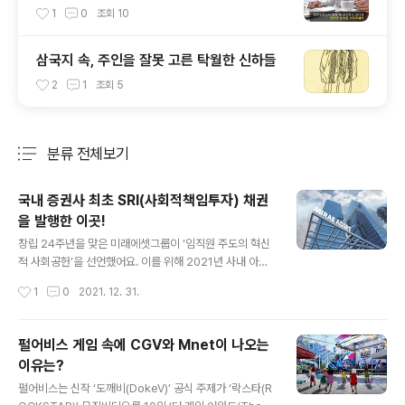
프트웨어
1
0
조회
10
삼국지 속, 주인을 잘못 고른 탁월한 신하들
2
1
조회
5
분류 전체보기
주요 글 목록
국내 증권사 최초 SRI(사회적책임투자) 채권
을 발행한 이곳!
글 내용
창립 24주년을 맞은 미래에셋그룹이 ‘임직원 주도의 혁신
적 사회공헌’을 선언했어요. 이를 위해 2021년 사내 아이
디어 공모를 통해 ‘우리의 작은 실천, 함께 Green Mira
작성시간
1
0
2021. 12. 31.
e’를 환경슬로건으로 선정했어요. 기후변화를 늦추기 위해
미래에셋증권은 9월 14일 국내 금융업계 최초로 ‘2050년
까지 100% 재생에너지로 전환하겠다’는 RE100에 가입
펄어비스 게임 속에 CGV와 Mnet이 나오는
했어요. 미래에셋증권의 목표는 100% 재생에너지 전환을
이유는?
2025년까지로 단축하는 것이에요. 최현만 미래에셋증권
글 내용
수석부회장은 “탄소중립 달성을 위한 적극적인 온실가스
펄어비스는 신작 ‘도깨비(DokeV)’ 공식 주제가 ‘락스타(R