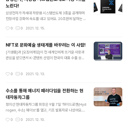
계열사들의 수소 역량 강화에 많은 노력을 기울이겠다”고
노린다!
말했다. 그룹의 수소산업을 이끌고 있는 롯데케미칼은 친
글 내용
환경 수소 성장 로드맵 ‘Every Step for H2’를 발표했다.
삼성전자가 차세대 차량용 시스템반도체 3종을 공개하며
국내 수소 수요의 30%를 롯데케미칼이 공급하겠다는 포
전장사업 강화에 속도를 내고 있어요. 20조원에 달하는 미
부가 담겼다. 대규모 소비처, 대량 공급망, 친환경 기수 보
국 파운드리(반도체 위탁생산) 신공장 투자와 함께 차량용
작성시간
0
0
2021. 12. 15.
유 등 핵심 역량을 바탕으로 청정수소 생산 등 수소 사업..
반도체, 이미지센서에 공을 들이며 시스템반도체 시장 1위
를 노린다는 전략이에요. 삼성전자가 30일 새롭게 공개한
차량용 반도체는 5G 기반 통신칩, 인포테인먼트용 프로세
NFT로 문화예술 생태계를 바꾸려는 이 사람!
서, 전력관리칩이에요. 최근 자동차가 플랫폼 화 되면서 초
글 내용
[기생충]과 [오징어게임]이 전 세계인에게 뜨거운 사랑과
고속 통신칩과 고성능 프로세서의 수요가 늘어나고 있다.
관심을 받으면서 K-콘텐트 산업이 한국의 대표 수출 상품
또한 차량에 탑재되는 전자 부품이 증가해 차량 내 전력을
으로 자리 잡았어요. 이 같은 성공 뒤에는 열악한 제작 환경
효율적으로 관리할 수 있는 전력반도체의 역할이 부각되고
에서도 끊임없이 노력해온 젊은 창작자들의 땀과 눈물이
있다. 삼성전자는 미래차 시장 변화에 맞춰 통신칩, 프로세
작성시간
0
0
2021. 12. 13.
있어요. 영화 콘텐트 제작 및 신기술에 투자하고 있는 강신
서, 전력관리칩 등 3종 시스템반도체를 공개하며 첨단 차
범 대표는 “이들이 과연 공정한 평가를 받으며 자신에게 마
량용 반도체 수요에 적극 대응해 나간다..
땅히 돌아가야 할 몫을 받고 있는지에 대해 우리 사회가 답
수소를 통해 에너지 패러다임을 전환하는 현
해야 하는 시점”이라고 힘주어 말했어요. 강신범 대표는 2
대자동차그룹
017년 바른손 대표이사로 취임한 후 영화와 게임 등 콘텐
글 내용
트 제작과 가상현실, 메타버스 등 신기술에 투자해왔다. 국
정의선 현대자동차그룹 회장은 9월 7일 ‘하이드로젠(Hyd
내 최초의 인터넷뱅킹 시스템 개발자인 그는 암호화 알고
rogen, 수소) 웨이브’를 열고, 기조 발표자로 나섰어요.
리즘과 보안 프로토콜 전문가이도 하다. 그가 콘텐트 제작
‘인류의 지속가능성을 위해 에너지 패러다임을 전환하고,
작성시간
0
0
2021. 12. 10.
과 투자에 몸담으며 알게 된 것은 ..
수소사회를 실현할 수 있도록 변화의 물결을 일으키겠
다’는 의미를 담은 이 행사에서 정 회장은 “우리는 세계 곳