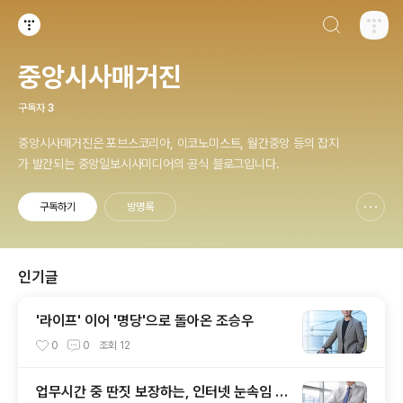
검색하기
티스토리
중앙시사매거진
구독자
3
중앙시사매거진은 포브스코리아, 이코노미스트, 월간중앙 등의 잡지
가 발간되는 중앙일보시사미디어의 공식 블로그입니다.
구독하기
방명록
신고하기 레이어
열기
인기글
'라이프' 이어 '명당'으로 돌아온 조승우
0
0
조회
12
업무시간 중 딴짓 보장하는, 인터넷 눈속임 소