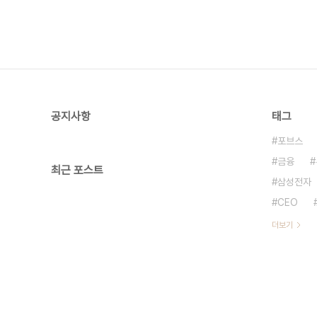
공지사항
태그
포브스
금융
최근 포스트
삼성전자
CEO
더보기