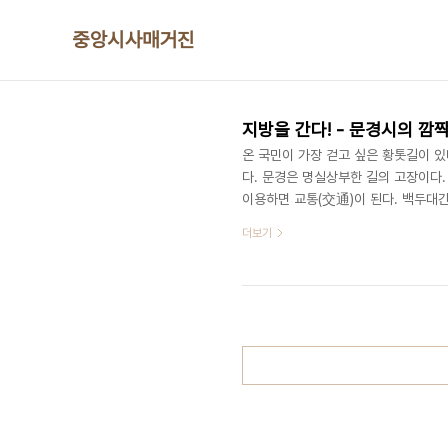
본문 바로가기
중앙시사매거진
지방을 간다! - 문경시의 깜짝 
온 국민이 가장 걷고 싶은 황톳길이 있
다. 문경은 명실상부한 길의 고장이다
이용하면 교통(交通)이 된다. 백두대
1017.m의 산으로 예로부터 한강과 
더보기
큰 수레 두 대가 지나갈 수 있는 길을 
路)는 수레 두 대가 서로 교차해 지나
내달릴 수 있는 조선시대 기간 축인 여섯