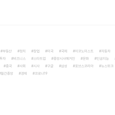
부동산
정치
창업
미국
국제
이코노미스트
자동차
투자
비즈니스
스타트업
중앙시사매거진
문화
인공지능
중국
사회
시사
구글
삼성
포브스코리아
뉴스위크
월간중앙
경제
코로나19